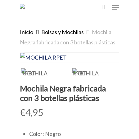
Menu
Skip
to
main
Inicio
Bolsas y Mochilas
Mochila
content
Negra fabricada con 3 botellas plásticas
Mochila Negra fabricada
con 3 botellas plásticas
€
4,95
Color: Negro